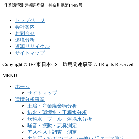
作業環境測定機関登録 神奈川県第14-99号
トップページ
会社案内
お問合せ
環境分析
資源リサイクル
サイトマップ
Copyright © JFE東日本GS 環境関連事業 All Rights Reserved.
MENU
ホーム
サイトマップ
環境分析事業
土壌・産業廃棄物分析
排水・環境水・工程水分析
飲料水・プール・浴場水分析
騒音・振動・悪臭測定
アスベスト調査・測定
大気質・排ガス(ボイラー他)・温泉ガス測定