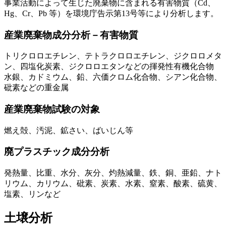
事業活動によって生じた廃棄物に含まれる有害物質（Cd、
Hg、Cr、Pb 等）を環境庁告示第13号等により分析します。
産業廃棄物成分分析－有害物質
トリクロロエチレン、テトラクロロエチレン、ジクロロメタ
ン、四塩化炭素、ジクロロエタンなどの揮発性有機化合物
水銀、カドミウム、鉛、六価クロム化合物、シアン化合物、
砒素などの重金属
産業廃棄物試験の対象
燃え殻、汚泥、鉱さい、ばいじん等
廃プラスチック成分分析
発熱量、比重、水分、灰分、灼熱減量、鉄、銅、亜鉛、ナト
リウム、カリウム、砒素、炭素、水素、窒素、酸素、硫黄、
塩素、リンなど
土壌分析