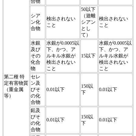
合物
50以下
シア
（遊離
検出されない
検出されない
ン化
シアン
こと
こと
合物
とし
て）
水銀
水銀が0.0005以
水銀が0.0005以
及び
下、かつ、ア
下、かつ、ア
その
ルキル水銀が
15以下
ルキル水銀が
化合
検出されない
検出されない
物
こと
こと
第二種 特
セレ
定有害物質
ン及
150以
（重金属
びそ
0.01以下
0.01以下
下
等）
の化
合物
鉛及
びそ
150以
0.01以下
0.01以下
の化
下
合物