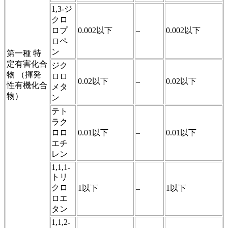
1,3-ジ
クロ
ロプ
0.002以下
–
0.002以下
ロペ
ン
第一種 特
定有害化合
ジク
物 （揮発
ロロ
0.02以下
0.02以下
–
性有機化合
メタ
物）
ン
テト
ラク
ロロ
0.01以下
–
0.01以下
エチ
レン
1,1,1-
トリ
クロ
1以下
1以下
–
ロエ
タン
1,1,2-