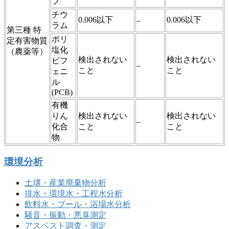
ブ
チウ
0.006以下
0.006以下
–
ラム
第三種 特
ポリ
定有害物質
塩化
（農薬等）
検出されない
検出されない
ビフ
–
こと
こと
ェニ
ル
(PCB)
有機
りん
検出されない
検出されない
–
化合
こと
こと
物
環境分析
土壌・産業廃棄物分析
排水・環境水・工程水分析
飲料水・プール・浴場水分析
騒音・振動・悪臭測定
アスベスト調査・測定