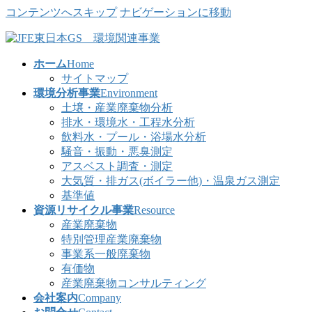
コンテンツへスキップ
ナビゲーションに移動
ホーム
Home
サイトマップ
環境分析事業
Environment
土壌・産業廃棄物分析
排水・環境水・工程水分析
飲料水・プール・浴場水分析
騒音・振動・悪臭測定
アスベスト調査・測定
大気質・排ガス(ボイラー他)・温泉ガス測定
基準値
資源リサイクル事業
Resource
産業廃棄物
特別管理産業廃棄物
事業系一般廃棄物
有価物
産業廃棄物コンサルティング
会社案内
Company