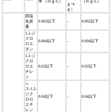
準 （ｍｇ/L）
（ｍｇ/L）
ｇ/ｋ
ｇ）
四塩
化炭
0.002以下
–
0.002以下
素
1,2-ジ
クロ
0.004以下
0.004以下
–
ロエ
タン
1,1-ジ
クロ
ロエ
0.02以下
–
0.02以下
チレ
ン
シ
ス-1,2-
ジク
0.04以下
0.04以下
–
ロロ
エチ
レン