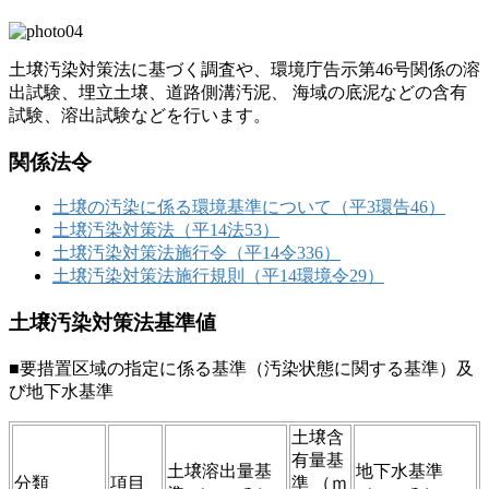
土壌汚染対策法に基づく調査や、環境庁告示第46号関係の溶
出試験、埋立土壌、道路側溝汚泥、 海域の底泥などの含有
試験、溶出試験などを行います。
関係法令
土壌の汚染に係る環境基準について（平3環告46）
土壌汚染対策法（平14法53）
土壌汚染対策法施行令（平14令336）
土壌汚染対策法施行規則（平14環境令29）
土壌汚染対策法基準値
■要措置区域の指定に係る基準（汚染状態に関する基準）及
び地下水基準
土壌含
有量基
土壌溶出量基
地下水基準
分類
項目
準 （ｍ